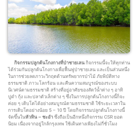
กิจกรรมปลูกต้นโกงกางที่ป่าชายเลน
กิจกรรมนี้จะให้ทุกท่าน
ได้ร่วมกันปลูกต้นโกงกางเพื่อฟื้นฟูป่าชายเลน และเป็นส่วนหนึ่ง
ในการช่วยลดภาวะวิกฤตด้านทรัพยากรป่าไม้ ภัยพิบัติทาง
ธรรมชาติ ภาวะโลกร้อน และคืนความสมบูรณ์ของระบบ
นิเวศน์ตามธรรมชาติ สร้างที่อยู่อาศัยของสัตว์น้ำต่าง ๆ อาทิ
ปูดำ กุ้ง และปลาตัวเล็กต่าง ๆ ซึ่งในการปลูกต้นโกงกางนี้ก็จะ
ค่อย ๆ เติบโตได้อย่างสมบูรณ์ตามธรรมชาติ ใช้ระยะเวลาใน
การเติบโตอย่างน้อย 5 – 10 ปี โดยกิจกรรมปลูกต้นโกงกางนี้
จัดขึ้นใน
หัวหิน – ชะอำ
ซึ่งถือเป็นอีกหนึ่งกิจกรรม CSR ยอด
นิยม เนื่องจากอยู่ใกล้กรุงเทพ ใช้เดินทางเพียงไม่กี่ชั่วโมง