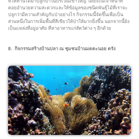
ที่ให้ท่านได้มาปลูกป่าในบริเวณเขาใหญ่ โดยจะมีเจ้าหน้าที่
คอยอำนวยความสะดวกและให้ข้อมูลของชนิดพันธุ์ไม้ที่เราจะ
ปลูกว่ามีความสำคัญกับป่าอย่างไร กิจกรรมนี้จัดขึ้นเพื่อเป็น
ส่วนหนึ่งในการเพิ่มพื้นที่สีเขียวให้ป่าให้มากยิ่งขึ้น นอกจากนี้ยัง
เป็นแหล่งที่อยู่อาศัย ที่หาอาหารแก่สัตว์ต่าง ๆ อีกด้วย
8. กิจกรรมสร้างบ้านปลา ณ ชุมชนบ้านมดตะนอย ตรัง