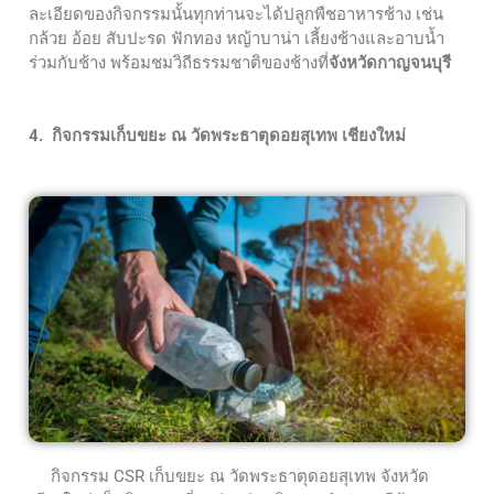
ละเอียดของกิจกรรมนั้นทุกท่านจะได้ปลูกพืชอาหารช้าง เช่น
กล้วย อ้อย สับปะรด ฟักทอง หญ้าบาน่า เลี้ยงช้างและอาบน้ำ
ร่วมกับช้าง พร้อมชมวิถีธรรมชาติของช้างที่
จังหวัดกาญจนบุรี
4. กิจกรรมเก็บขยะ ณ วัดพระธาตุดอยสุเทพ เชียงใหม่
กิจกรรม CSR เก็บขยะ ณ วัดพระธาตุดอยสุเทพ จังหวัด