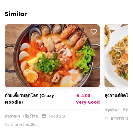
Similar
ก๋วยเตี๋ยวหลุดโลก (Crazy
4.00
ลุงกานต์ผัดไท
Noodle)
Very Good
กรุงเทพฯ
พัทยา
กรุงเทพฯ
เชียงใหม่
Food Stall
อาหารจานเดี
อาหารจานเดียว