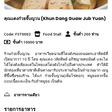
คุณแดงก๋วยจั๊บญวน (Khun Dang Guaw Jub Yuan)
Code: FST0002
Food Stall
ขั้นต่ำ 200 ท่าน
ขั้นต่ำ 10000 บาท
ร้านก๋วยจั๊บญวน อาหารเวียดนามที่โด่งดังของถนนพระอาทิตย์ที่
เปิดมากว่า 10 ปี โดย คุณแดง-วลัยทิพย์ อภิชญายศอนันต์ และไม่
ได้โด่งดังเพียงแค่ในไทยแต่โด่งดังไกลไปถึงต่างประเทศ ทำให้มี
นักท่องเที่ยวต่างชาติเดินทางมารับประทานกันเป็นจำนวนมาก เมนู
ที่ขึ้นชื่อของร้าน ได้แก่ ก๋วยจั๊บญวน(เพิ่มไข่ตอก) หมูยอลวกจิ้ม
แบบเนื้อและเอ็น กับยำหมูยอ เป็นต้น
อาหารจานเดียว
รายการอาหาร