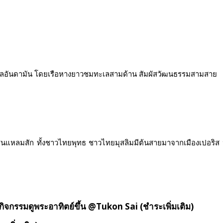
ันดามัน โดยเรือหางยาวชมทะเลสามด้าน สัมผัสวัฒนธรรมสามสาย
มสัก ทั้งชาวไทยพุทธ ชาวไทยมุสลิมมีต้นสายมาจากเมืองเปอริส ปร
กิจกรรมดูพระอาทิตย์ขึ้น @Tukon Sai (ชำระเพิ่มเติม)