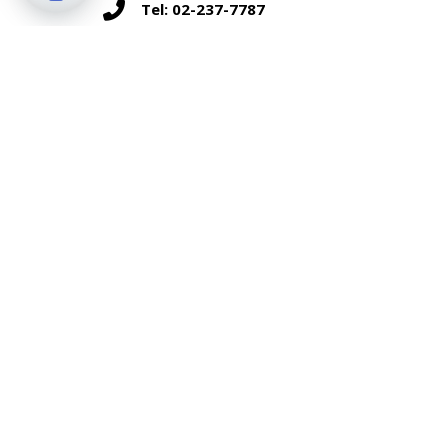
Tel: 02-237-7787
Open chaty
อัตราค่าบริการรวม
ค่ากิจกรรมตามรายระบุในโปรแกรม
ค่าอาหารตามที่ระบุในโปรแกรม (มื้อกลางวัน 1 มื้อ
ค่าเจ้าหน้าที่นำชม (ปราชญ์ชุมชน)
อัตราค่าบริการไม่รวม
ค่าเดินทางไปยังสถานที่ทำกิจกรรม
ค่าอาหารหรือกิจกรรมนอกเหนือจากรายการที่ระบุ
ค่าภาษีมูลค่าเพิ่ม 7% และภาษีหัก ณ ที่จ่าย 3%
เงื่อนไข และข้อมูลสำคัญ