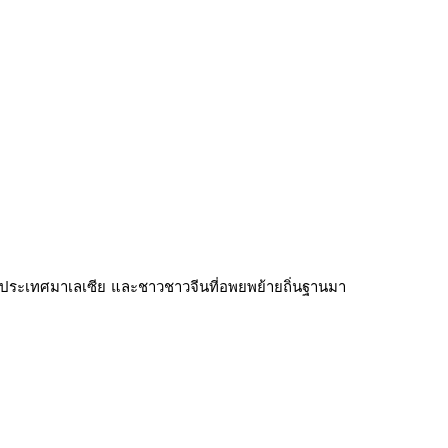
ะเทศมาเลเซีย และชาวชาวจีนที่อพยพย้ายถิ่นฐานมา