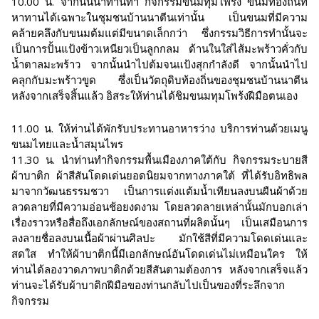
10.00 น. จากนั้นนำท่านทำ กิจกรรมขนมทุมโพร้ง ขนมท้องถิ่นที่
หาทานได้เฉพาะในชุมชนบ้านนาตีนเท่านั้น เป็นขนมที่มีความ
คล้ายคลึงกับขนมต้มแต่มีขนาดเล็กกว่า ซึ่งกรรมวิธีการทำนั้นจะ
เป็นการปั้นแป้งข้าวเหนียวเป็นลูกกลม ด้านในใส่ไส้มะพร้าวคั่วกับ
น้ำตาลมะพร้าว จากนั้นนำไปต้มจนแป้งสุกกำลังดี จากนั้นนำไป
คลุกกับมะพร้าวขูด ซึ่งเป็นวัตถุดิบท้องถิ่นของชุมชนบ้านนาตีน
หลังจากเสร็จสิ้นแล้ว อิสระให้ท่านได้ชิมขนมทุมโพร้งฝีมือตนเอง
11.00 น. ให้ท่านได้พักรับประทานอาหารว่าง บริการท่านด้วยเมนู
ขนมไทยและน้ำสมุนไพร
11.30 น. นำท่านทำกิจกรรมพื้นเมืองภาคใต้กับ กิจกรรมระบายสี
ผ้าบาติก ผ้าสีสันโดดเด่นยอดนิยมจากทางภาคใต้ ที่ได้รับอิทธิพล
มาจากวัฒนธรรมชวา เป็นการแต่งแต้มน้ำเทียนลงบนผืนผ้าด้วย
ลวดลายที่มีความอ่อนช้อยงดงาม โดยลวดลายเหล่านั้นมักบอกเล่า
เรื่องราวหรือสื่อถึงเอกลักษณ์ของสถานที่ผลิตนั้นๆ เป็นเสมือนการ
ลงลายชื่อลงบนเนื้อผ้าผ่านศิลปะ มักใช้สีที่มีความโดดเด่นและ
สดใส ทำให้ผ้าบาติกนี้มีเอกลักษณ์อันโดดเด่นไม่เหมือนใคร ให้
ท่านได้ลองวาดภาพบาติกด้วยสีสันตามต้องการ หลังจากเสร็จแล้ว
ท่านจะได้รับผ้าบาติกฝีมือของท่านกลับไปเป็นของที่ระลึกจาก
กิจกรรม