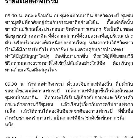
รายละเอียดกิจกรรม
09.00 น. คณะพร้อมกัน ณ ชุมชนบ้านนาตีน จังหวัดกระบี่ ชุมชน
ชาวมุสลิมที่อาศัยอยู่ร่วมกับธรรมชาติอย่างยั่งยืน ตั้งแต่อดีตนั้น
ชาวบ้านบริเวณนี้จะประกอบอาชีพด้านการเกษตร จึงเป็นที่มาของ
ชื่อชุมชนบ้านนนาตีน ที่ตั้งตามสถานที่ตั้งแปลงนาที่อยู่บริเวณ ปละ
ตีน หรือบริเวณทางทิศเหนือของบ้านใหญ่ หลังจากนั้นวิถีชีวิตชาว
บ้านได้มีการปรับตัวไปทำอาชีพประมงควบคู่กับการทำเกษตร
ทำให้มีภูมิปัญญาใหม่ๆ เกิดขึ้นมามากขึ้น ที่รอให้ผู้ที่ชื่นชอบวิถี
ชีวิตท่ามกลางธรรมชาติได้เข้าไปสัมผัสอย่างใกล้ชิด ต้อนรับทุก
ท่านด้วยเครื่องดื่มสมุนไพร
09.30 น. นำท่านทำกิจกรรม คั่วและจิบกาแฟท้องถิ่น ดื่มด่ำกับ
รสชาติของเมล็ดกาแฟกระบี่ เมล็ดกาแฟที่ปลูกขึ้นในท้องถิ่นของ
ชุมชนบ้านนาตีน ที่ท่านจะได้เรียนรู้เกี่ยวกับกาแฟและวิธีการคั่ว
กาแฟด้วยกรรมวิธีชุมชน แล้วเรียนรู้เกี่ยวกับการดริปกาแฟจาก
เมล็ด แล้วให้ท่านได้ลองจิบชิมรสชาติของกาแฟกระบี่ ที่ขึ้นชื่อ
สำหรับชาวคนรักกาแฟว่าเป็นกาแฟที่มีรสชาติเข้มข้นมากชนิด
หนึ่ง