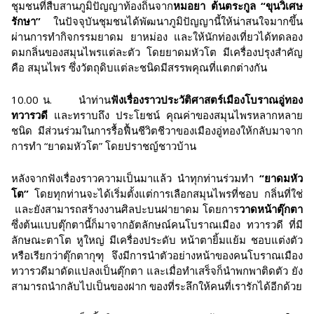
ชุมชนที่สืบสานภูมิปัญญาท้องถิ่นจาก
หมอยา ต้นตระกูล “ขุนวิเศษ
รักษา”
ในปัจจุบันชุมชนได้พัฒนาภูมิปัญญานี้ให้น่าสนใจมากขึ้น
ผ่านการทำกิจกรรมยาดม ยาหม่อง และให้นักท่องเที่ยวได้ทดลอง
ดมกลิ่นของสมุนไพรแต่ละตัว โดยยาดมหัวโต มีเครื่องปรุงสำคัญ
คือ สมุนไพร ซึ่งวัตถุดิบแต่ละชนิดมีสรรพคุณที่แตกต่างกัน
10.00 น. นำท่าน
ฟังเรื่องราวประวัติศาสตร์เมืองโบราณอู่ทอง
ทวารวดี
และทราบถึง ประโยชน์ คุณค่าของสมุนไพรหลากหลาย
ชนิด มีส่วนร่วมในการรื้อฟื้นชีวิตชีวาของเมืองอู่ทองให้กลับมาจาก
การทำ “ยาดมหัวโต” โดยปราชญ์ชาวบ้าน
หลังจากฟังเรื่องราวความเป็นมาแล้ว นำทุกท่านร่วมทำ
“ยาดมหัว
โต”
โดยทุกท่านจะได้เริ่มตั้งแต่การเลือกสมุนไพรที่ชอบ กลิ่นที่ใช่
และยังสามารถสร้างงานศิลปะบนฝายาดม โดยการ
วาดหน้าตุ๊กตา
ซึ่งต้นแบบตุ๊กตานี้ก็มาจากอัตลักษณ์คนโบราณเมือง ทวารวดี ที่มี
ลักษณะตาโต หูใหญ่ มีเครื่องประดับ หน้าตายิ้มแย้ม ชอบแต่งตัว
หรือเรียกว่าตุ๊กตากุฑุ จึงมีการนำตัวอย่างหน้าของคนโบราณเมือง
ทวารวดีมาดัดแปลงเป็นตุ๊กตา และเมื่อทำเสร็จก็นำพกพาติดตัว ยัง
สามารถนำกลับไปเป็นของฝาก ของที่ระลึกให้คนที่เรารักได้อีกด้วย