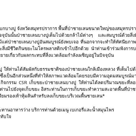
างปู จังหวัดสมุทรปราการ พื้นที่ป่าชายเลนขนาดใหญ่ของสมุทรปราการ เป
ันนั้นป่าชายเลนบางปูเต็มไปด้วยกล้าไม้ต่างๆ และสมบูรณ์ด้วยสิ่งมีชีว
่แม้แต่ป่าชายเลนบางปูอันสมบูรณ์ยังพบเจอ ที่นอกจากจะทำให้ทัศนียภา
ะสิ่งมีชีวิตกินขยะไมโครพลาสติกเข้าไปอีกด้วย นำท่านเข้าร่วมฟังการ
ยายเกี่ยวกับผลกระทบที่สิ่งแวดล้อมกำลังเผชิญอยู่ในปัจจุบัน
ห้ท่านได้สัมผัสกับธรรมชาติของป่าชายเลนใกล้เมืองหลวง ที่เต็มไปด้
ในที่นี้ ซึ่งเป็นอีกส่วนหนึ่งที่ทำให้สภาพแวดล้อมโดยรอบมีความอุดมสมบู
ิจกรรม CSR เก็บขยะป่าชายเลนบางปู ให้ท่านได้ลดปริมาณขยะที่ลอย
่านไปยังจุดเก็บขยะ อิสระท่านในการเก็บขยะทำความสะอาดพื้นที่ป่าชายเ
รียมรองเท้าหุ้มส้นสำหรับลงเก็บขยะบริเวณพื้นชายเลน*
ระทานอาหารว่าง บริการท่านด้วยเมนู เบเกอรี่และน้ำสมุนไพร
ะทับใจ