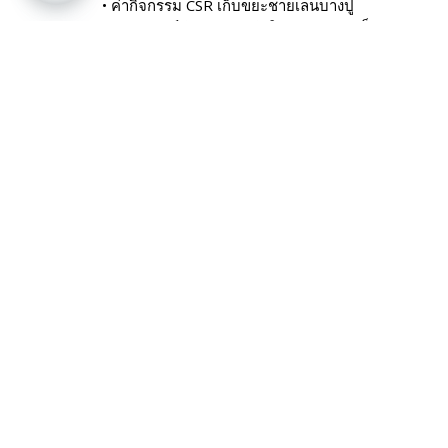
• ค่ากิจกรรม CSR เก็บขยะชายเลนบางปู
Open chaty
• ค่าอุปกรณ์ทำหรับการทำกิจกรรม CSR เก็บขยะชายเ
• ค่าวิทยากรและเจ้าหน้าที่ดูแลตลอดกิจกรรม
• ค่าอาหารว่างและเครื่องดื่มตามที่ระบุในโปรแกรม
อัตราค่าบริการไม่รวม
• ค่าเดินทางไปยังสถานที่ทำกิจกรรม
• ค่าอาหารหรือกิจกรรมนอกเหนือจากรายการที่ระบุ
• ค่าภาษีมูลค่าเพิ่ม 7% และภาษีหัก ณ ที่จ่าย 3
เงื่อนไข และข้อมูลสำคัญ
บริษัทฯ ขอแจ้งให้ลูกค้าและหรือผู้ซื้อบริการทราบถึง
เนชั่น จำกัด” เท่านั้น หากมีการจ่ายเงินให้บุคคลหรือนิ
บริษัทฯ ไม่มีนโยบายในการรับชำระค่าสินค้าหรือบริกา