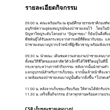
รายละเอียดกิจกรรม
09.00 น. คณะพร้อมกัน ณ ศูนย์ศึกษาธรรมชาติกองทัพบกบ
อนุรักษ์ความอุดมสมบูรณ์ของป่าชายเลนไว้ โดยในปัจจุบ
ปัญหาใหญ่ระดับโลกอย่าง “ปัญหาขยะ” ก็ยังเป็นสิ่งที
พืชพันธุ์ได้รับผลกระทบจากสารเคมีที่ติดมากับขยะ แล
ป่าชายเลนบางปูจากเจ้าหน้าที่ผู้เชี่ยวชาญ พร้อมฟังบรร
09.30 น. นำคณะ เดินชมความสวยงามป่าชายเลนบางปู ใ
ทั้งชมวิถีชีวิตของเหล่าสัตว์ตัวเล็กที่ได้ใช้ชีวิตอยู่
กระหายระหว่างการทำกิจกรรม หลังจากนั้นนำท่านทำ ก
แจกอุปกรณ์สำหรับการเก็บขยะ จากนั้นเจ้าหน้าที่จะพาท
แวดล้อมของป่าชายเลนบางปูนั้นดีมากยิ่งขึ้น *โปรดเต
11.00 น. หลังจากเก็บขยะเรียบร้อย ให้ท่านได้พักรับป
11.30 น. เสร็จสิ้นกิจกรรม อำลาทุกท่านพร้อมความปร
CSR เก็บขยะชายเลนบางปู