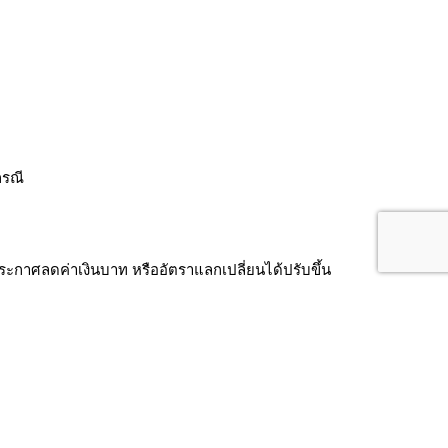
กรณี
ระกาศลดค่าเงินบาท หรืออัตราแลกเปลี่ยนได้ปรับขึ้น
่งอยู่นอกเหนืออำนาจและความรับผิดชอบของบริษัทฯ ทา
 ที่พำนักอยู่ในประเทศไทย สิทธิ์ขาดเป็นของทางกอง
น เรือ รถไฟ อุบัติเหตุ ภัยธรรมชาติ การนัดหยุดงาน การ
่างการเดินทาง แต่จะไม่รับผิดชอบต่อการสูญหายดัง