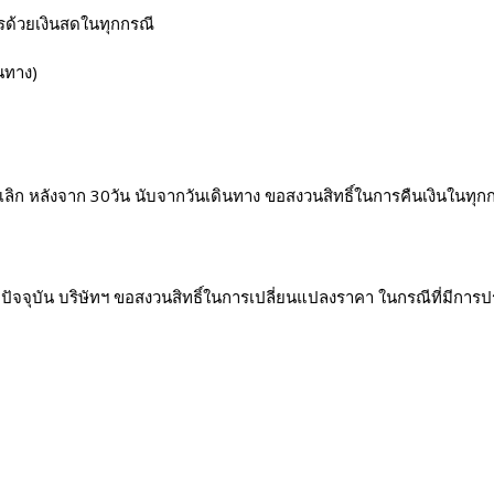
รด้วยเงินสดในทุกกรณี
ินทาง)
เลิก หลังจาก 30วัน นับจากวันเดินทาง ขอสงวนสิทธิ์ในการคืนเงินในทุก
จจุบัน บริษัทฯ ขอสงวนสิทธิ์ในการเปลี่ยนแปลงราคา ในกรณีที่มีการป
นั้นๆ ปฏิเสธการเข้า-ออกเมือง ด้วยเหตุผล ใดๆ ก็ตามถือเป็นเหตุผลซึ
้งหมด
มืองของไทย งดออกเอกสารเข้าเมืองให้กับชาวต่างชาติ หรือ คนต่างด้าว
ายใดๆ ในกรณีที่เกิดเหตุสุดวิสัย เช่น การยกเลิก หรือล่าช้าของสายการบิ
าชดใช้จากโรงเเรมหรือบริษัทขนส่ง เมื่อเกิดการสูญหายของสัมภาระระหว