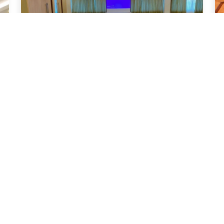
o
Leosor Hotel Korat
สต
นครราชสีมา
100 ท่าน
นค
About 