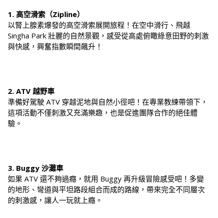
1. 高空滑索（Zipline）
以腎上腺素爆發的高空滑索展開旅程！在空中滑行、飛越
Singha Park 壯麗的自然景觀，感受從高處俯瞰綠意田野的刺激
與快感，興奮指數瞬間飆升！
2. ATV 越野車
準備好駕駛 ATV 穿越泥地與自然小徑吧！在專業教練帶領下，
這項活動不僅刺激又充滿樂趣，也是促進團隊合作的絕佳體
驗。
3. Buggy 沙灘車
如果 ATV 還不夠過癮，就用 Buggy 再升級冒險感受吧！多變
的地形、彎道與平坦路段組合而成的路線，帶來完全不同層次
的刺激感，讓人一玩就上癮。