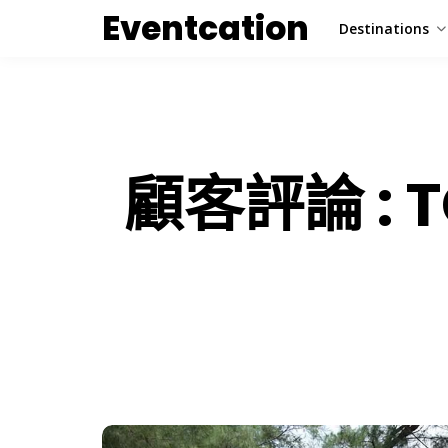
Eventcation
Destinations
顧客評論 : TC