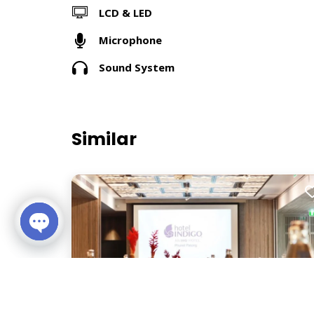
LCD & LED
Microphone
Sound System
Similar
Open chaty