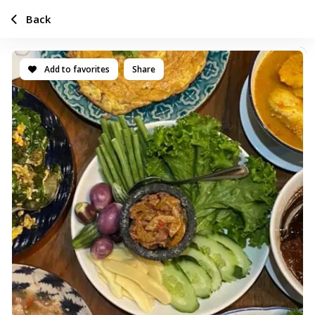
Back
Add to favorites
Share