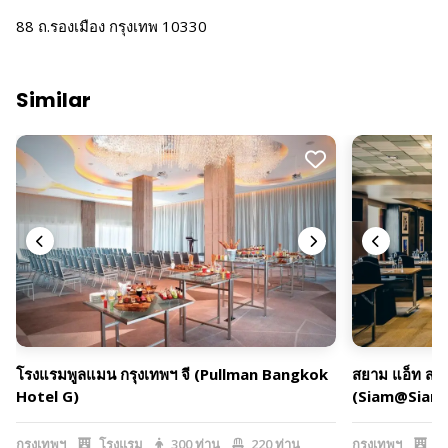
88 ถ.รองเมือง กรุงเทพ 10330
Similar
โรงแรมพูลแมน กรุงเทพฯ จี (Pullman Bangkok
สยาม แอ็ท สยา
Hotel G)
(Siam@Siam 
กรุงเทพฯ
โรงแรม
300 ท่าน
220 ท่าน
กรุงเทพฯ
โร