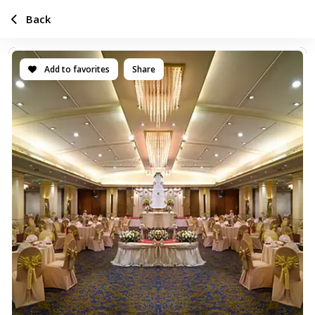
Back
Add to favorites
Share