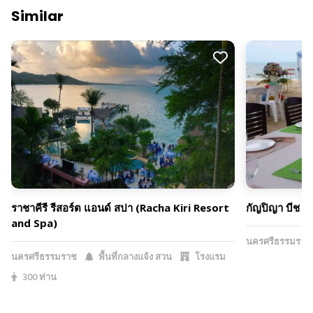
Similar
ราชาคีรี รีสอร์ต แอนด์ สปา (Racha Kiri Resort
กัญปิญา บีช 
and Spa)
นครศรีธรรมราช
นครศรีธรรมราช
พื้นที่กลางแจ้ง สวน
โรงแรม
300 ท่าน