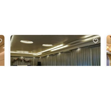
ไอแอมเชียงราย รีสอร์ท (I Am Chiang Rai Resort)
เอ