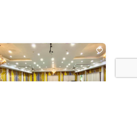
็มบูติกรีสอร์ท (M Boutique Resort)