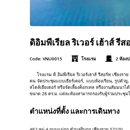
ดิอิมพีเรียล ริเวอร์ เฮ้า
Code: VNU0015
โรงแรม
2 ห้องป
โรงแรม ดิ อิมพีเรียล ริเวอร์เฮาส์ รีสอร์ท เชียง
คน จัดประชุมแบบเธียร์เตอร์, แบบห้องเรียน, รูปตัว
สไตล์เธียเตอร์ หรือจัดเลี้ยงค็อกเทล หรืองานสัมมนาได
ขนาด 28 ตร.ม. แต่ละห้องสามารถรองรับผู้ร่วมประชุ
ตำแหน่งที่ตั้ง และการเดินทาง
482 หมู่ 4 ถนนแม่กก ตำบลริมกก เชียงราย 57100