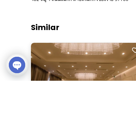
Similar
Open chaty
เดอ ฮัก โฮเทล เชียงราย (De Hug Hotel )