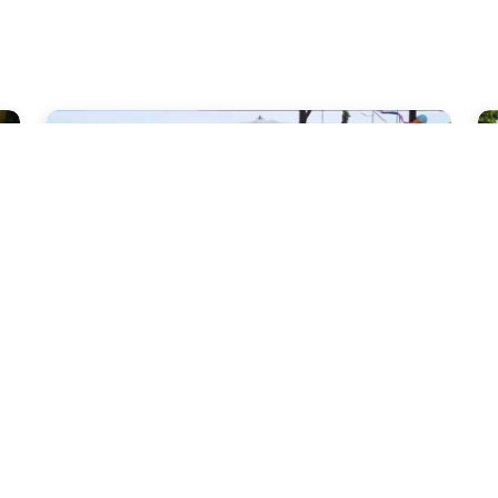
กัญปิญา บีช (Kanpiya Beach)
สิ
Re
นครศรีธรรมราช
150 ท่าน
นค