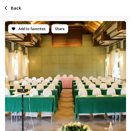
Back
Add to favorites
Share