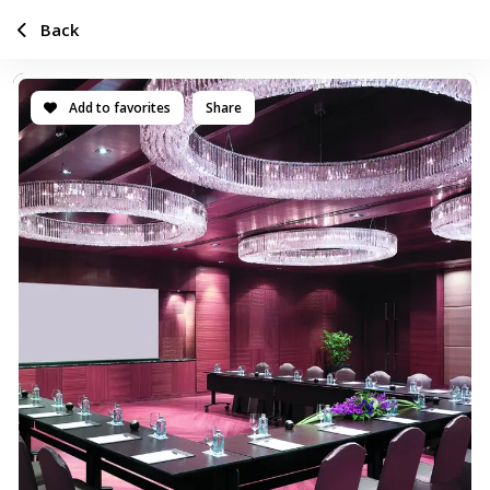
Back
Add to favorites
Share