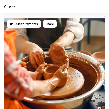
Back
Add to favorites
Share