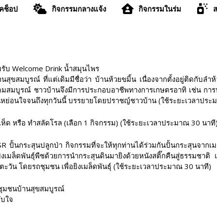
์คช็อป
กิจกรรมกลางแจ้ง
กิจกรรมในร่ม
ส
มรับ Welcome Drink น้ำสมุนไพร
บูรณ์ ที่แต่เดิมมีชื่อว่า บ้านห้วยขมิ้น เนื่องจากตั้งอยู่ติดกับลำห้
มอุดมสมบูรณ์ ชาวบ้านจึงมีการประกอบอาชีพทางการเกษตรอาทิ เช่น การป
อนหย่อนใจจนถึงทุกวันนี้ บรรยายโดยปราชญ์ชาวบ้าน (ใช้ระยะเวลาประ
ด หรือ ทำสลัดโรล (เลือก 1 กิจกรรม) (ใช้ระยะเวลาประมาณ 30 นาที
ั้นกระสุนปลูกป่า กิจกรรมที่จะให้ทุกท่านได้ร่วมกันปั้นกระสุนจากเม
งเมล็ดพันธุ์พืชด้วยการนำกระสุนดินมายิงด้วยหนังสติ๊กคืนสู่ธรรมชาติ เ
ตะวัน โดยรถชุมชน เพื่อยิงเมล็ดพันธุ์ (ใช้ระยะเวลาประมาณ 30 นาที)
ชุมชนบ้านสุขสมบูรณ์
ับใจ