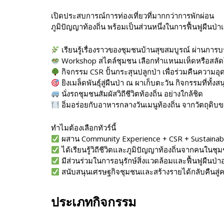
เปิดประสบการณ์การท่องเที่ยวที่มากกว่าการพักผ่อน
ภูมิปัญญาท้องถิ่น พร้อมเป็นส่วนหนึ่งในการฟื้นฟูผืนป่า
เรียนรู้เรื่องราวของชุมชนบ้านสุขสมบูรณ์ ผ่านก
Workshop สไตล์ชุมชน เลือกทำแหนมเห็ดหรือสลัดโร
กิจกรรม CSR ปั้นกระสุนปลูกป่า เพื่อร่วมคืนความอ
ยิงเมล็ดพันธุ์สู่ผืนป่า ณ ผาเก็บตะวัน กิจกรรมที่ทั
นั่งรถชุมชนสัมผัสวิถีชีวิตท้องถิ่น อย่างใกล้ชิด
อิ่มอร่อยกับอาหารกลางวันเมนูท้องถิ่น จากวัตถุดิ
ทำไมต้องเลือกทัวร์นี้
ผสาน Community Experience + CSR + Sustainab
ได้เรียนรู้วิถีชีวิตและภูมิปัญญาท้องถิ่นจากคนใน
มีส่วนร่วมในการอนุรักษ์สิ่งแวดล้อมและฟื้นฟูผืนป่า
สนับสนุนเศรษฐกิจชุมชนและสร้างรายได้กลับคืนสู่คน
ประเภทกิจกรรม