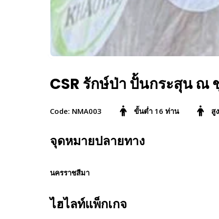
CSR รักษ์ป่า ปั้นกระสุน ณ
Code: NMA003
ขั้นต่ำ 16 ท่าน
สู
จุดหมายปลายทาง
นครราชสีมา
ไฮไลท์แพ็กเกจ