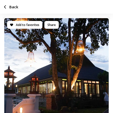
Back
Add to favorites
Share