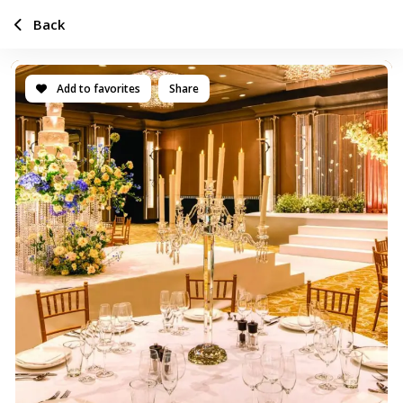
Back
Add to favorites
Share