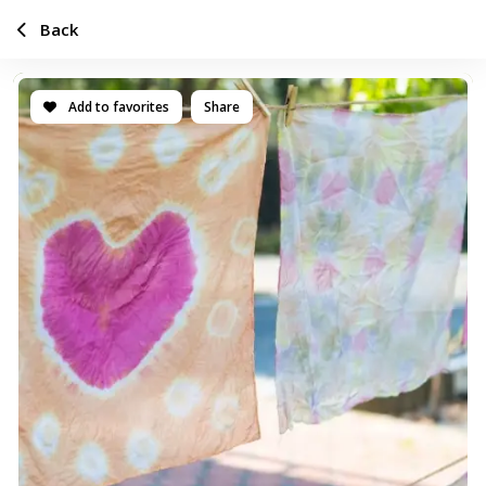
Back
Add to favorites
Share