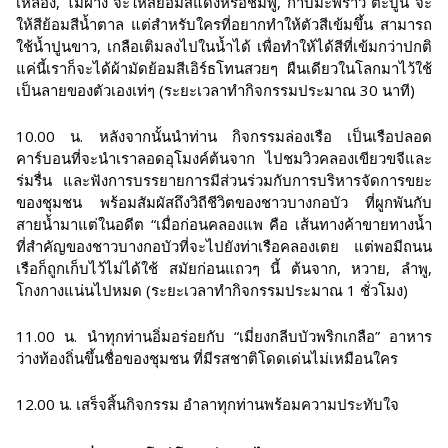
เหลือง, ไม้ฝาง จะให้สีย้อมสีแดงหรือชมพู, กาบมะพร้าว ตะบูน จะ
ให้สีย้อมสีน้ำตาล แต่สำหรับใครที่อยากทำให้ตัวสีเข้มขึ้น สามารถ
ใช้น้ำปูนขาว, เกลือเติมลงไปในน้ำได้ เพื่อทำให้ได้สีที่เข้มกว่าปกติ
แค่นี้เราก็จะได้ผ้ามัดย้อมสีเอิร์ธโทนสวยๆ ผืนเดียวในโลกมาไว้ใช้
เป็นลายของตัวเองเท่ๆ (ระยะเวลาทำกิจกรรมประมาณ 30 นาที)
10.00 น. หลังจากนั้นนำท่าน กิจกรรมล่องเรือ เป็นเรือปลอด
คาร์บอนที่จะนำเราลอดอุโมงค์ต้นจาก ไปชมวิวคลองเขียวขจีและ
ร่มรื่น และฟังการบรรยายการมีส่วนร่วมกับการบริหารจัดการขยะ
ของชุมชน พร้อมสัมผัสถึงวิถีชีวิตของชาวบางกอบัว ที่ผูกพันกับ
สายน้ำมาแต่ในอดีต “เมื่อก่อนคลองแพ คือ เส้นทางค้าขายทางน้ำ
ที่สำคัญของชาวบางกอบัวที่จะไปยังท่าเรือคลองเตย แต่พอมีถนน
เรือก็ถูกเก็บไว้ไม่ได้ใช้ สมัยก่อนแถวๆ นี้ ต้นจาก, หวาย, ลำพู,
โกงกางแน่นไปหมด (ระยะเวลาทำกิจกรรมประมาณ 1 ชั่วโมง)
11.00 น. นำทุกท่านอิ่มอร่อยกับ “เมี่ยงกลีบบัวพริกเกลือ” อาหาร
ว่างท้องถิ่นขึ้นชื่อของชุมชน ที่มีรสชาติโดดเด่นไม่เหมือนใคร
12.00 น. เสร็จสิ้นกิจกรรม อำลาทุกท่านพร้อมความประทับใจ