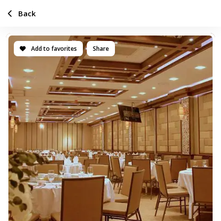
Back
Add to favorites
Share