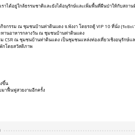
ราได้อยู่ใกล้ธรรมชาติและยังได้อนุรักษ์และเพิ่มพื้นที่ผืนป่าให้กับสถา
ำกิจกรรม ณ ชุมชนบ้านท่าดินแดง จ.พังงา โดยรถตู้ VIP 10 ที่นั่ง (ระย
ประทานอาหารกลางวัน ณ ชุมชนบ้านท่าดินแดง
 CSR ณ ชุมชนบ้านท่าดินแดง เป็นชุมชนแหล่งท่องเที่ยวเชิงอนุรักษ์และไ
ี่พักโดยสวัสดิภาพ
ขึ้น
มาฟื้นฟูสวยงามอีกครั้ง
า