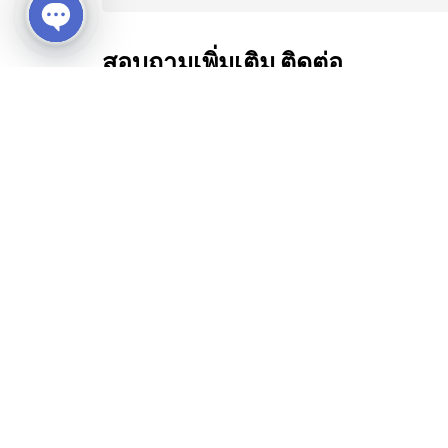
Open chaty
สอบถามเพิ่มเติม ติดต่อ
Email: eventcation@billion.co.th
Tel: 02-237-7787
เงื่อนไข และข้อมูลสำคัญ
รายการและราคาสามารถเปลี่ยนแปลงได้ตามเหมาะสม
เมื่อท่านตกลงชำระเงินมัดจำหรือค่าทัวร์ทั้งหมดกั
ค่าบริการที่ท่านชำระเป็นการชำระแบบเหมาขาด แล
ส่วนใด ท่านจะขอค่าบริการคืนไม่ได้
บริษัทเป็นเพียงตัวแทนการท่องเที่ยว ซึ่งไม่อาจรั
เกิดขึ้น อาทิ ภัยธรรมชาติ ฯลฯ หรือค่าใช้จ่ายเพิ่ม