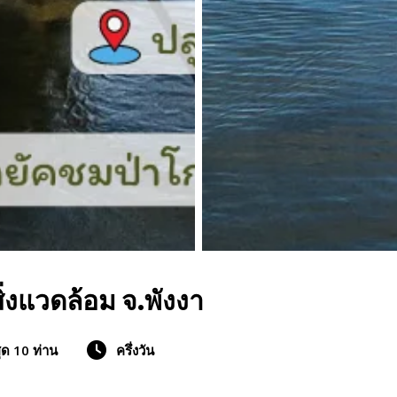
ิ่งแวดล้อม จ.พังงา
สุด 10 ท่าน
ครึ่งวัน