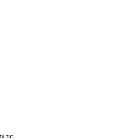
คน ฯลฯ