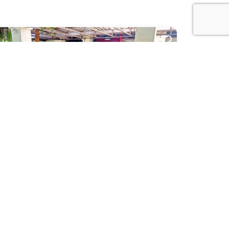
ตยะ รีสอร์ต แอนด์ เรสทัวรองต์ (Narittaya Resort
d Spa)
ยงใหม่
พื้นที่กลางแจ้ง สวน
ร้านอาหาร บาร์ คาเฟ่
300 ท่าน