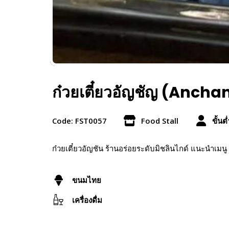
ก๋วยเตี๋ยวอัญชัญ (Anch
Code: FST0057
Food Stall
ขั้นต
ก๋วยเตี๋ยวอัญชัน ร้านอร่อยระดับมิชลินไกด์ แนะนำเมน
ขนมไทย
เครื่องดื่ม