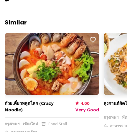
Similar
ก๋วยเตี๋ยวหลุดโลก (Crazy
4.00
ลุงกานต์ผัดไท
Noodle)
Very Good
กรุงเทพฯ
พัทยา
กรุงเทพฯ
เชียงใหม่
Food Stall
อาหารจานเดี