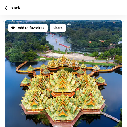
Back
Add to favorites
Share