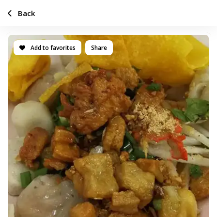
Back
Add to favorites
Share