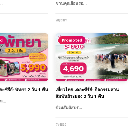
ร…
ชวนคุณย้อนรอ…
อยุธยา
ed
Promoted
ะซีรีย์: พัทยา 2 วัน 1 คืน
เที่ยวไทย เดอะซีรี่ย์: กิจกรรมสาน
สัมพันธ์ระยอง 2 วัน 1 คืน
ุล…
ร่วมสัมผัสปร…
ระยอง