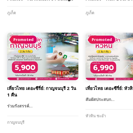
ภูเก็ต
ภูเก็ต
Promoted
Promoted
เที่ยวไทย เดอะซีรี่ย์: กาญจนบุรี 2 วัน
เที่ยวไทย เดอะซีรี่ย์: หัวห
1 คืน
สัมผัสประสบก…
ร่วมรังสรรค์…
หัวหิน ชะอำ
กาญจนบุรี