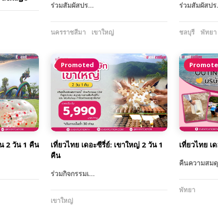
ร่วมสัมผัสปร…
ร่วมสัมผัสป
นครราชสีมา
เขาใหญ่
ชลบุรี
พัทยา
Promoted
Promot
ิน 2 วัน 1 คืน
เที่ยวไทย เดอะซีรี่ย์: เขาใหญ่ 2 วัน 1
เที่ยวไทย เดอ
คืน
คืนความสมด
ร่วมกิจกรรมเ…
พัทยา
เขาใหญ่