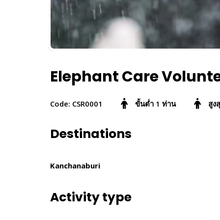
Elephant Care Volunte
Code: CSR0001
ขั้นต่ำ 1 ท่าน
สูง
Destinations
Kanchanaburi
Activity type